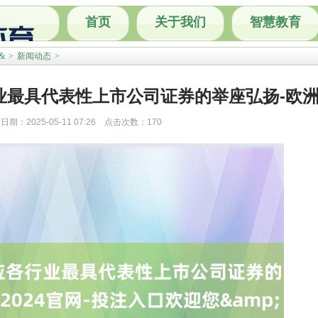
首页
关于我们
智慧教育
服务支持
解决方案
新闻动
&
>
新闻动态
>
投资者关系
业最具代表性上市公司证券的举座弘扬-欧
日期：2025-05-11 07:26 点击次数：170
4官网-投注入口欢迎您&amp;