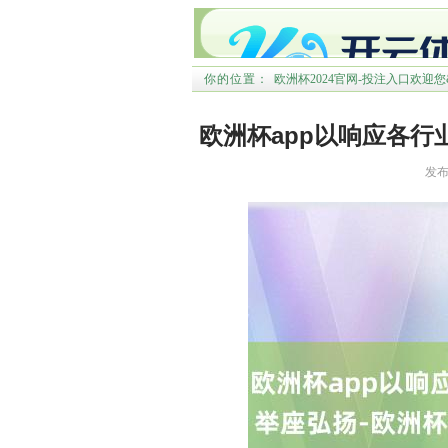
你的位置：
欧洲杯2024官网-投注入口欢迎您
欧洲杯app以响应各行
发布
杯202