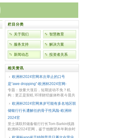
态
栏目分类
关于我们
智慧教育
服务支持
解决方案
新闻动态
投资者关系
相关资讯
欧洲杯2024官网本次举止的口号
是“awe dropping”-欧洲杯2024官网-
专题：放量大涨后，短期波动不免？机
构：更正是契机 环球财经媒体昨夜今晨共
同护理的头条新闻主要有： 1、特朗普与
欧洲杯2024官网来岁可能有多名地区联
好意思联储理事库克的战争下一步将如何
储银行行长遭解任的骨子性风险-欧洲杯
发展 2、苹果...
2024官
里士满联邦储备银行行长Tom Barkin线路
欧洲杯2024官网，鉴于他瞻望本年剩余时
辰内经济举止不会有什么变化，因此以为
欧洲杯app鉴于特朗普昔日屡次在营业