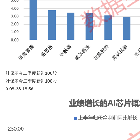
社保基金二季度新进108股
社保基金二季度新进108股
0 08-28 18:56