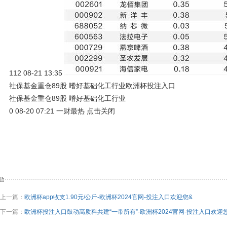
112 08-21 13:35
社保基金重仓89股 嗜好基础化工行业欧洲杯投注入口
社保基金重仓89股 嗜好基础化工行业
0 08-20 07:21 一财最热 点击关闭
上一篇：
欧洲杯app收支1.90元/公斤-欧洲杯2024官网-投注入口欢迎您&
下一篇：
欧洲杯投注入口鼓动高质料共建“一带所有”-欧洲杯2024官网-投注入口欢迎