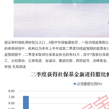
据证券时报欧洲杯投注入口，A股半年报败露收官，一批功绩超预期公
的券商研报中，机构以为本年上半年或第二季度功绩超预期的股票有1
超预期股中，二季度末取得社保基金执仓的有41只，其中7股获社保基
工、云铝股份、正泰电器、金诚信、鹏鼎控股、西部超导、赤峰黄金
举报 关系阅读