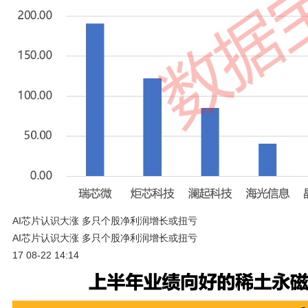
AI芯片认识大涨 多只个股净利润增长或扭亏
AI芯片认识大涨 多只个股净利润增长或扭亏
17 08-22 14:14