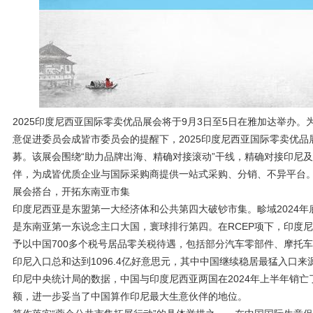
2025印度尼西亚国际零卖优品展会将于9月3日至5日在雅加达举办
意促进委员会成皆市委员会的提醒下，2025印度尼西亚国际零卖优
募。该展会围绕“助力品牌出海、精确对接滚动”干线，精确对接印尼
伴，为成皆优质企业与国际采购商提供一站式采购、分销、不异平台
展会搭台，开拓东南亚市集
印度尼西亚是东盟第一大经济体和公共第四大破钞市集。畛域2024年底
是东南亚第一东说念主口大国，寰球排行第四。在RCEP项下，印度
予以中国700多个税号居品零关税待遇，包括部分汽车零部件、摩托车
印尼入口总和达到1096.4亿好意思元，其中中国继续稳居最猛入口来源
印尼中央统计局的数据，中国与印度尼西亚两国在2024年上半年销亡了
额，进一步妥当了中国算作印尼最大生意伙伴的地位。